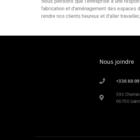
Nous pensons que l’entreprise a une respons
fabrication et d’aménagement des espaces de 
rendre nos clients heureux et d’aller travaille
Nous joindre
+336 60 09
393 Chemin
06700 Saint