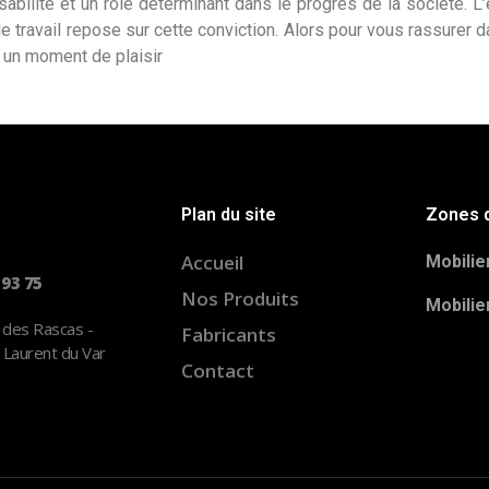
abilité et un rôle déterminant dans le progrès de la société. L
travail repose sur cette conviction. Alors pour vous rassurer 
r, un moment de plaisir
Plan du site
Zones d
Accueil
Mobilie
 93 75
Nos Produits
Mobilie
 des Rascas -
Fabricants
 Laurent du Var
Contact