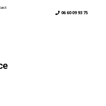
tact
06 60 09 93 75
ce