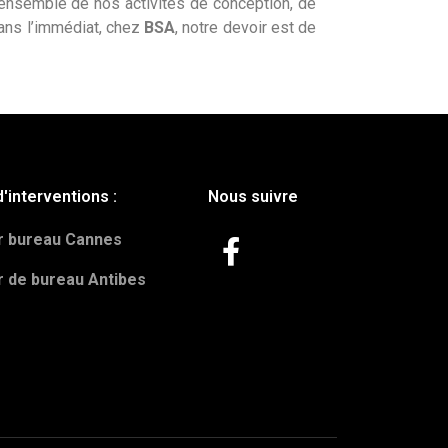
’ensemble de nos activités de conception, de
dans l’immédiat, chez
BSA
, notre devoir est de
'interventions :
Nous suivre
r bureau Cannes
r de bureau Antibes